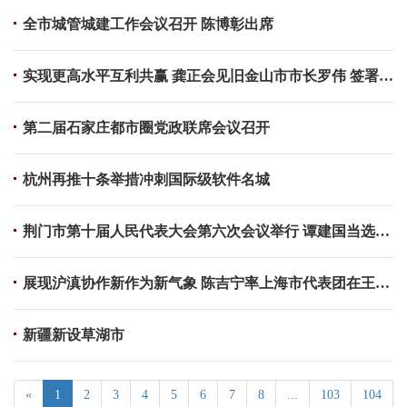
全市城管城建工作会议召开 陈博彰出席
实现更高水平互利共赢 龚正会见旧金山市市长罗伟 签署两市新一轮合作交流备忘录
第二届石家庄都市圈党政联席会议召开
杭州再推十条举措冲刺国际级软件名城
荆门市第十届人民代表大会第六次会议举行 谭建国当选为荆门市人民政府市长
展现沪滇协作新作为新气象 陈吉宁率上海市代表团在王宁陪同下深入云南文山红河学习考察
新疆新设草湖市
«
1
2
3
4
5
6
7
8
...
103
104